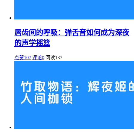
唇齿间的呼吸：弹舌音如何成为深夜
的声学摇篮
点赞107
评论0
阅读
137