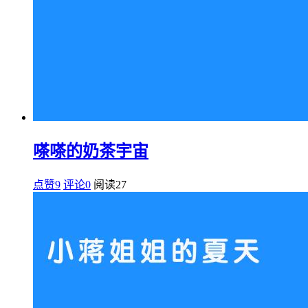
嗏嗏的奶茶宇宙
点赞9
评论0
阅读
27