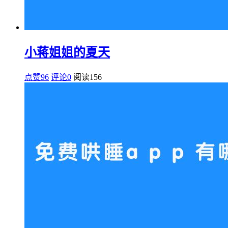
小蒋姐姐的夏天
点赞96
评论0
阅读
156