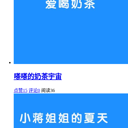
嗏嗏的奶茶宇宙
点赞15
评论0
阅读
36