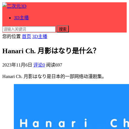
3D主播
搜索
您的位置
首页
3D主播
Hanari Ch. 月影はなり是什么？
2023年11月6日
评论0
阅读
697
Hanari Ch. 月影はなり是日本的一部网络动漫剧集。