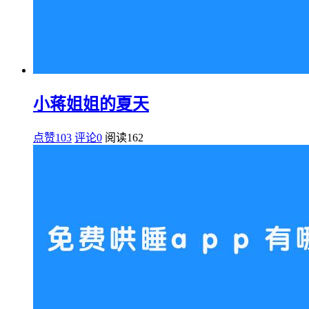
小蒋姐姐的夏天
点赞103
评论0
阅读
162