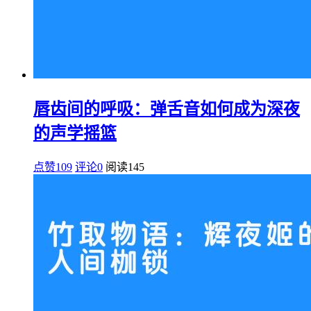
唇齿间的呼吸：弹舌音如何成为深夜
的声学摇篮
点赞109
评论0
阅读
145