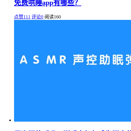
免费哄睡app有哪些？
点赞111
评论0
阅读
160