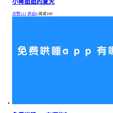
小蒋姐姐的夏天
点赞111
评论0
阅读
169