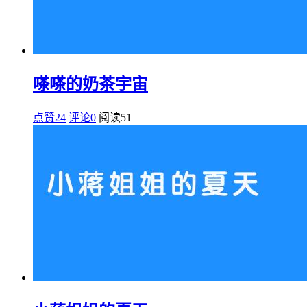
嗏嗏的奶茶宇宙
点赞24
评论0
阅读
51