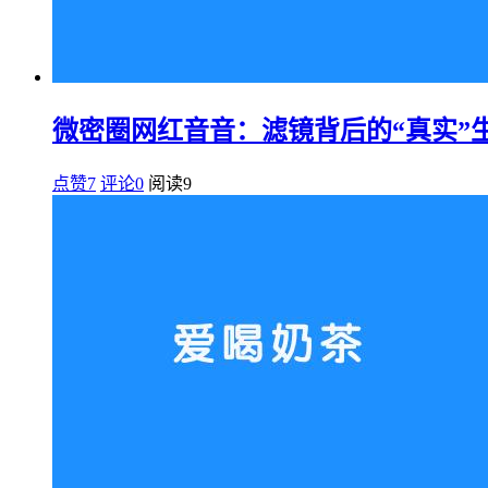
微密圈网红音音：滤镜背后的“真实”
点赞7
评论0
阅读
9