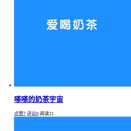
嗏嗏的奶茶宇宙
点赞7
评论0
阅读
21