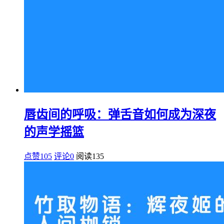
唇齿间的呼吸：弹舌音如何成为深夜
的声学摇篮
点赞105
评论0
阅读
135