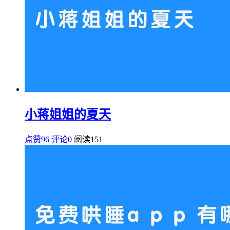
小蒋姐姐的夏天
点赞96
评论0
阅读
151