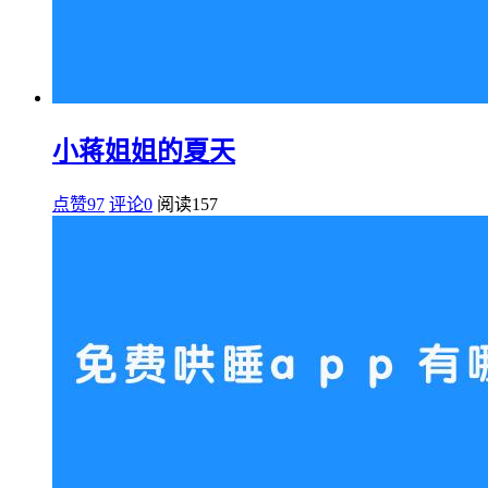
小蒋姐姐的夏天
点赞97
评论0
阅读
157