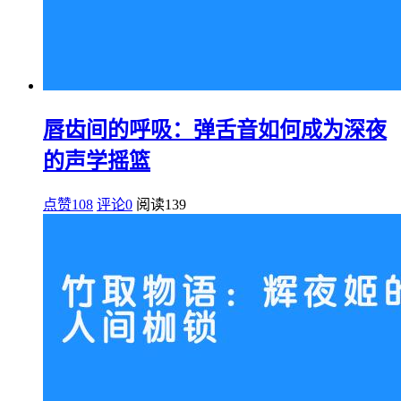
唇齿间的呼吸：弹舌音如何成为深夜
的声学摇篮
点赞108
评论0
阅读
139