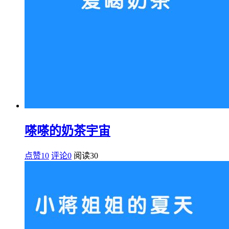
嗏嗏的奶茶宇宙
点赞10
评论0
阅读
30