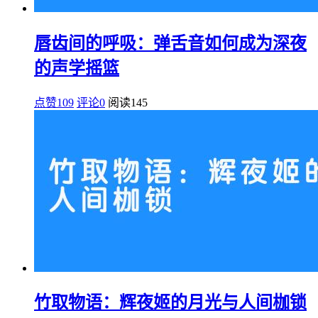
唇齿间的呼吸：弹舌音如何成为深夜
的声学摇篮
点赞109
评论0
阅读
145
竹取物语：辉夜姬的月光与人间枷锁