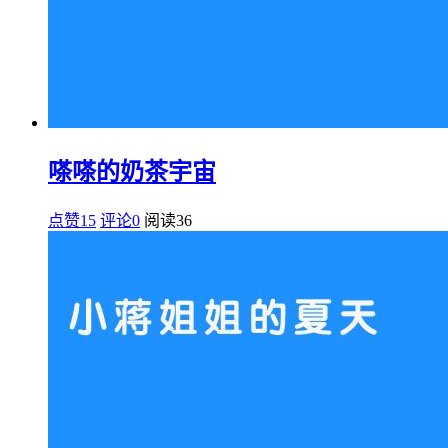
嗏嗏的奶茶宇宙
点赞15
评论0
阅读
36