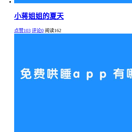
小蒋姐姐的夏天
点赞103
评论0
阅读
162