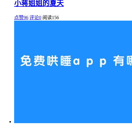
小蒋姐姐的夏天
点赞96
评论0
阅读
156