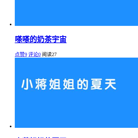
嗏嗏的奶茶宇宙
点赞9
评论0
阅读
27