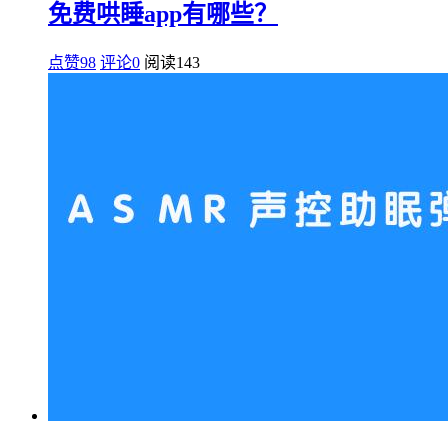
免费哄睡app有哪些？
点赞98
评论0
阅读
143