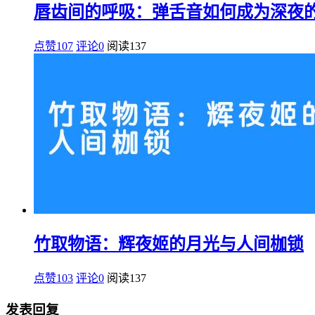
唇齿间的呼吸：弹舌音如何成为深夜
点赞107
评论0
阅读
137
竹取物语：辉夜姬的月光与人间枷锁
点赞103
评论0
阅读
137
发表回复