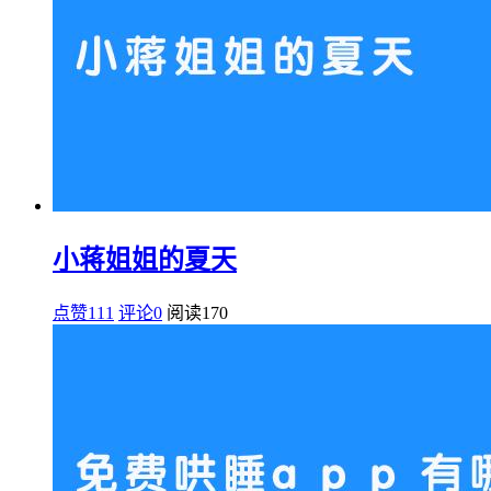
小蒋姐姐的夏天
点赞111
评论0
阅读
170