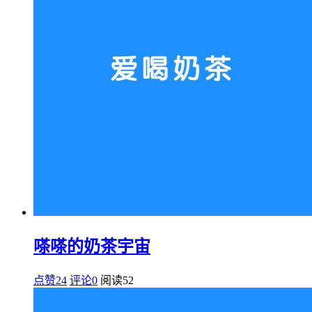
嗏嗏的奶茶宇宙
点赞24
评论0
阅读
52