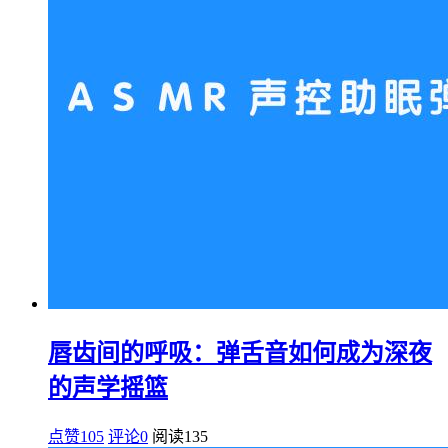
唇齿间的呼吸：弹舌音如何成为深夜
的声学摇篮
点赞105
评论0
阅读
135