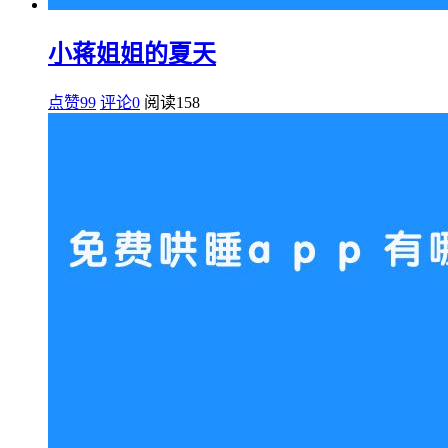
小蒋姐姐的夏天
点赞99
评论0
阅读
158