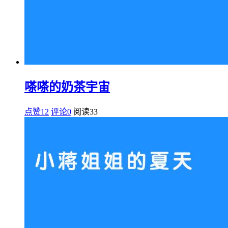
嗏嗏的奶茶宇宙
点赞12
评论0
阅读
33