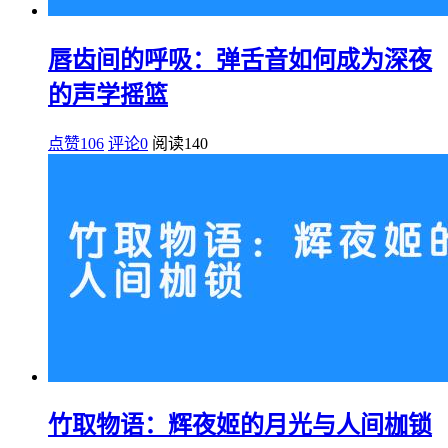
唇齿间的呼吸：弹舌音如何成为深夜
的声学摇篮
点赞106
评论0
阅读
140
竹取物语：辉夜姬的月光与人间枷锁