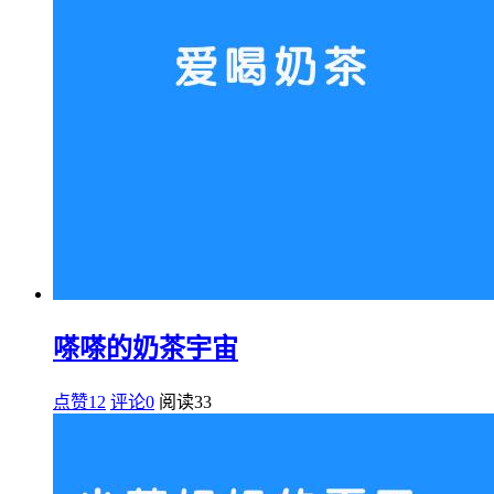
嗏嗏的奶茶宇宙
点赞12
评论0
阅读
33