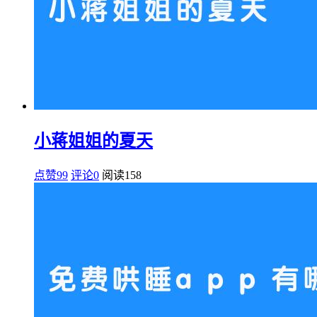
小蒋姐姐的夏天
点赞99
评论0
阅读
158