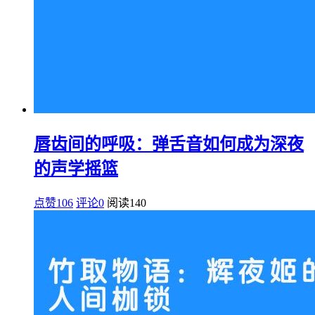
唇齿间的呼吸：弹舌音如何成为深夜
的声学摇篮
点赞106
评论0
阅读
140