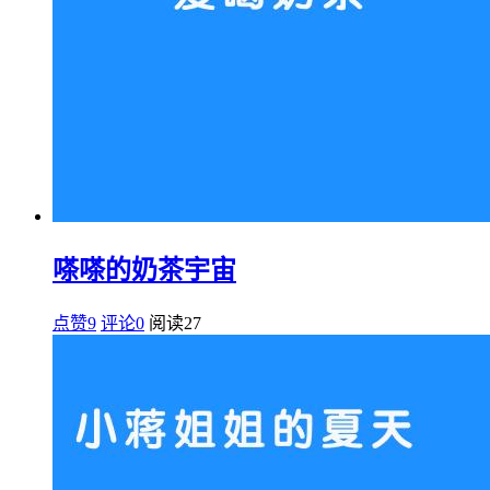
嗏嗏的奶茶宇宙
点赞9
评论0
阅读
27