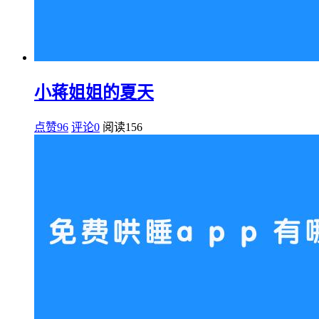
小蒋姐姐的夏天
点赞96
评论0
阅读
156