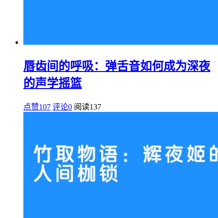
唇齿间的呼吸：弹舌音如何成为深夜
的声学摇篮
点赞107
评论0
阅读
137