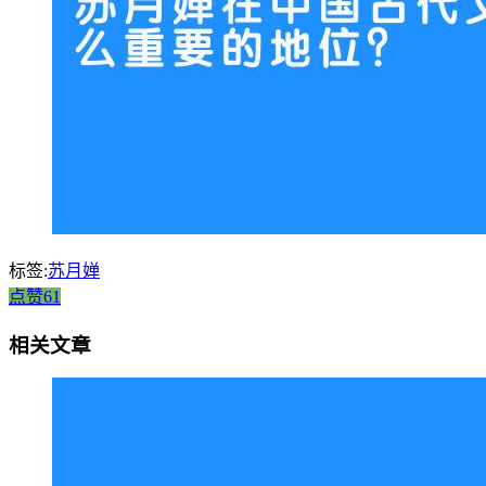
标签:
苏月婵
点赞61
相关文章