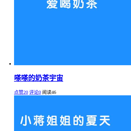
嗏嗏的奶茶宇宙
点赞20
评论0
阅读
46