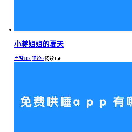
小蒋姐姐的夏天
点赞107
评论0
阅读
166