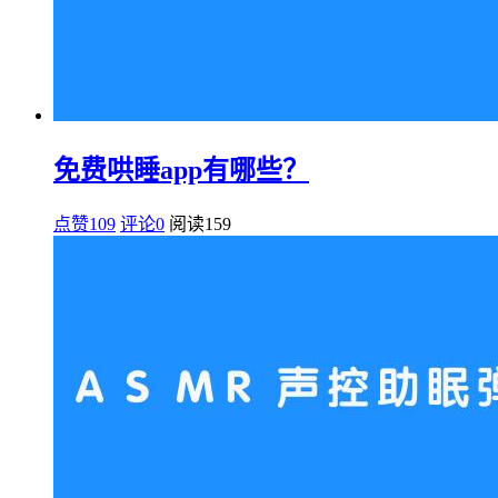
免费哄睡app有哪些？
点赞109
评论0
阅读
159