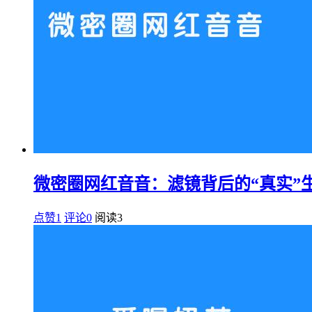
微密圈网红音音：滤镜背后的“真实”
点赞1
评论0
阅读
3