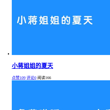
小蒋姐姐的夏天
点赞109
评论0
阅读
166