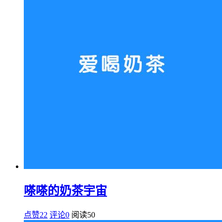
嗏嗏的奶茶宇宙
点赞22
评论0
阅读
50