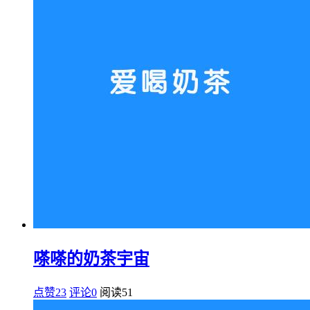
嗏嗏的奶茶宇宙
点赞23
评论0
阅读
51