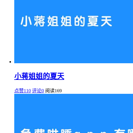
小蒋姐姐的夏天
点赞110
评论0
阅读
169