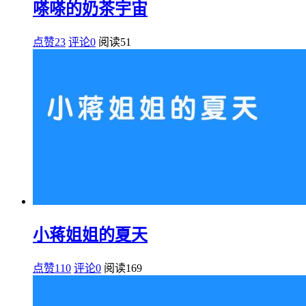
嗏嗏的奶茶宇宙
点赞23
评论0
阅读
51
小蒋姐姐的夏天
点赞110
评论0
阅读
169