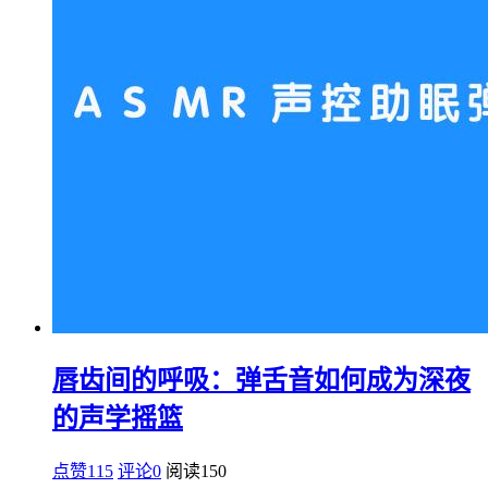
唇齿间的呼吸：弹舌音如何成为深夜
的声学摇篮
点赞115
评论0
阅读
150