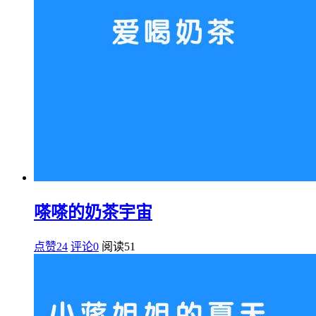
嗏嗏的奶茶宇宙
点赞24
评论0
阅读
51