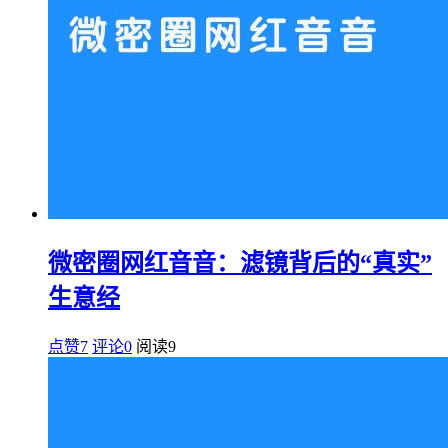
微密圈网红音音：滤镜背后的“真实”
生意经
点赞7
评论0
阅读
9