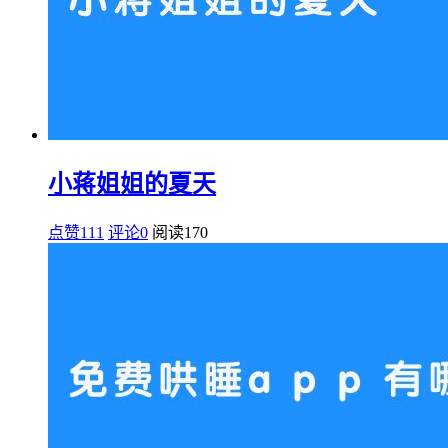
小蒋姐姐的夏天
点赞111
评论0
阅读
170