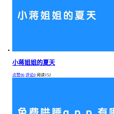
小蒋姐姐的夏天
点赞96
评论0
阅读
152