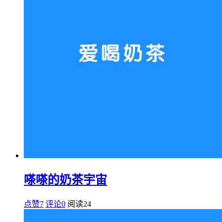
嗏嗏的奶茶宇宙
点赞7
评论0
阅读
24