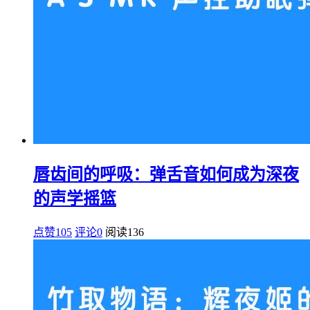
唇齿间的呼吸：弹舌音如何成为深夜
的声学摇篮
点赞105
评论0
阅读
136