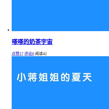
嗏嗏的奶茶宇宙
点赞17
评论0
阅读
42