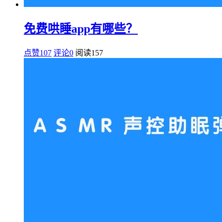
免费哄睡app有哪些？
点赞107
评论0
阅读
157