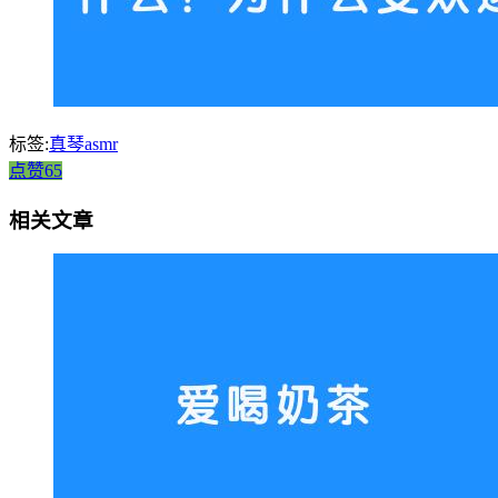
标签:
真琴asmr
点赞65
相关文章