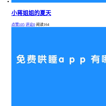
小蒋姐姐的夏天
点赞105
评论0
阅读
164