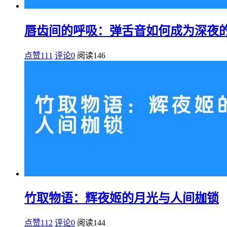
唇齿间的呼吸：弹舌音如何成为深夜
点赞111
评论0
阅读
146
竹取物语：辉夜姬的月光与人间枷锁
点赞112
评论0
阅读
144