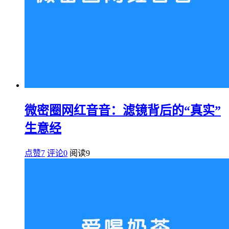
微密圈网红音音：滤镜背后的“真实”
生意经
点赞7
评论0
阅读
9