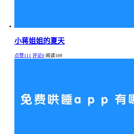
小蒋姐姐的夏天
点赞111
评论0
阅读
169