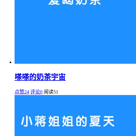
嗏嗏的奶茶宇宙
点赞24
评论0
阅读
51