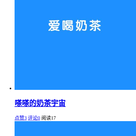
嗏嗏的奶茶宇宙
点赞3
评论0
阅读
17