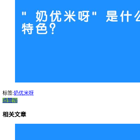
标签:
奶优米呀
点赞76
相关文章