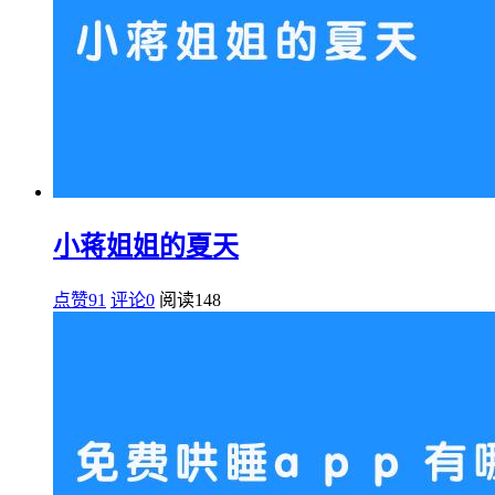
小蒋姐姐的夏天
点赞91
评论0
阅读
148