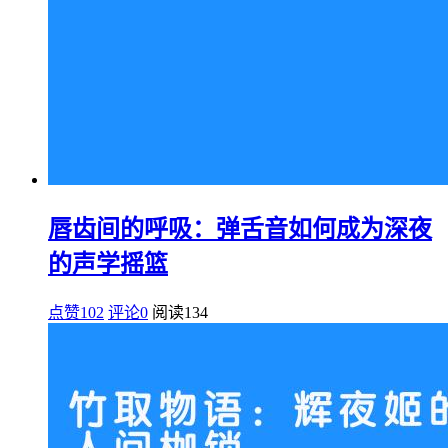
唇齿间的呼吸：弹舌音如何成为深夜
的声学摇篮
点赞102
评论0
阅读
134