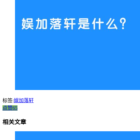
标签:
娱加落轩
点赞65
相关文章