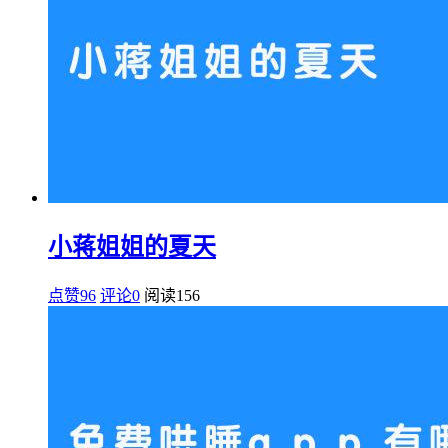
小蒋姐姐的夏天
点赞96
评论0
阅读
156