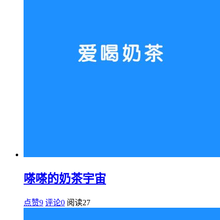
嗏嗏的奶茶宇宙
点赞9
评论0
阅读
27