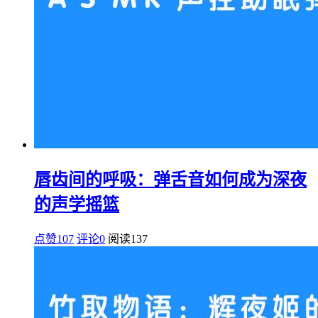
唇齿间的呼吸：弹舌音如何成为深夜
的声学摇篮
点赞107
评论0
阅读
137