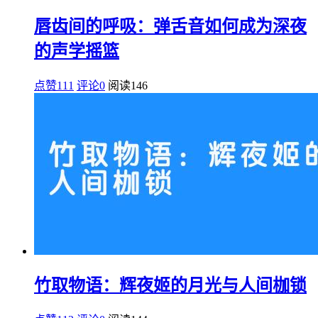
唇齿间的呼吸：弹舌音如何成为深夜
的声学摇篮
点赞111
评论0
阅读
146
竹取物语：辉夜姬的月光与人间枷锁