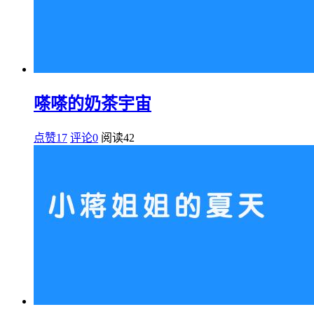
嗏嗏的奶茶宇宙
点赞17
评论0
阅读
42