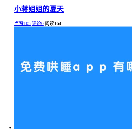
小蒋姐姐的夏天
点赞105
评论0
阅读
164