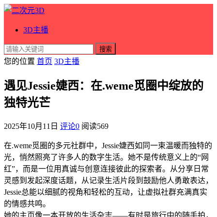
3D主播
搜索
您的位置
首页
3D主播
遇见Jessie婕西：在.weme觅圈中绽放的
独特光芒
2025年10月11日
评论0
阅读
569
在.weme觅圈的多元社群中，Jessie婕西如同一束温暖而独特的
光，悄然照亮了许多人的数字生活。她不是传统意义上的“网
红”，而是一位用真诚与创意连接彼此的探索者。从分享日常
灵感到发起深度话题，从记录生活片段到鼓励他人勇敢表达，
Jessie总能以细腻的视角和轻松的互动，让虚拟社群充满真实
的情感共鸣。
她的主页像一本开放的生活杂志——有时是旅行中的随手拍，