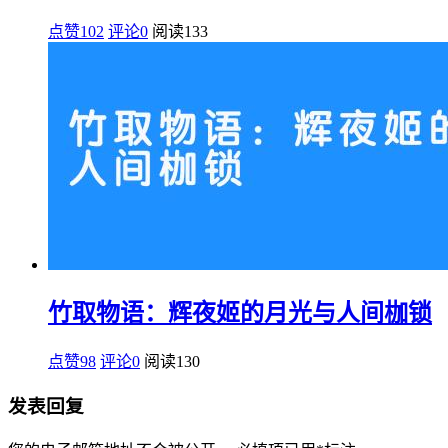
点赞102
评论0
阅读
133
竹取物语：辉夜姬的月光与人间枷锁
点赞98
评论0
阅读
130
发表回复