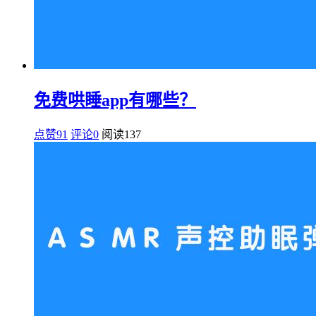
免费哄睡app有哪些？
点赞91
评论0
阅读
137