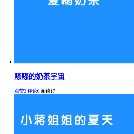
嗏嗏的奶茶宇宙
点赞3
评论0
阅读
17