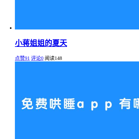
小蒋姐姐的夏天
点赞91
评论0
阅读
148