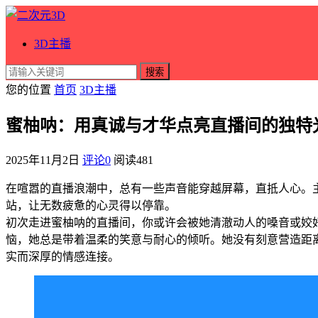
3D主播
搜索
您的位置
首页
3D主播
蜜柚呐：用真诚与才华点亮直播间的独特
2025年11月2日
评论0
阅读
481
在喧嚣的直播浪潮中，总有一些声音能穿越屏幕，直抵人心。
站，让无数疲惫的心灵得以停靠。
初次走进蜜柚呐的直播间，你或许会被她清澈动人的嗓音或姣
恼，她总是带着温柔的笑意与耐心的倾听。她没有刻意营造距
实而深厚的情感连接。