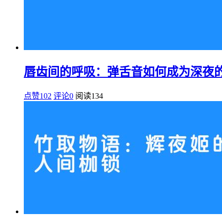
唇齿间的呼吸：弹舌音如何成为深夜
点赞102
评论0
阅读
134