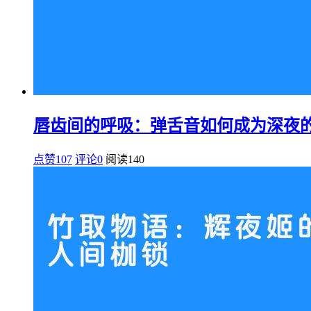
唇齿间的呼吸：弹舌音如何成为深夜
点赞107
评论0
阅读
140