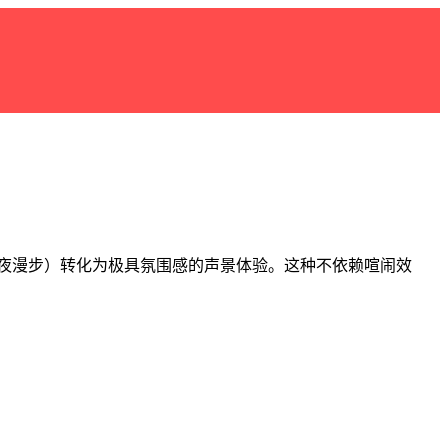
、雨夜漫步）转化为极具氛围感的声景体验。这种不依赖喧闹效