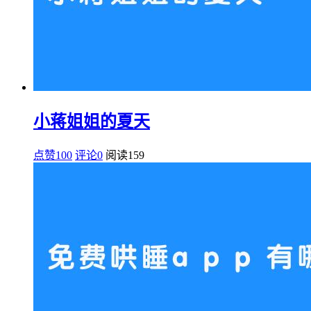
小蒋姐姐的夏天
点赞100
评论0
阅读
159