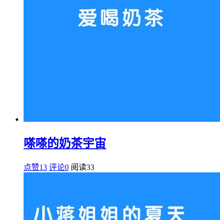
嗏嗏的奶茶宇宙
点赞13
评论0
阅读
33