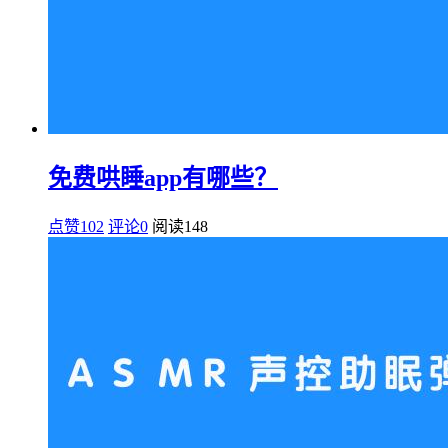
免费哄睡app有哪些？
点赞102
评论0
阅读
148