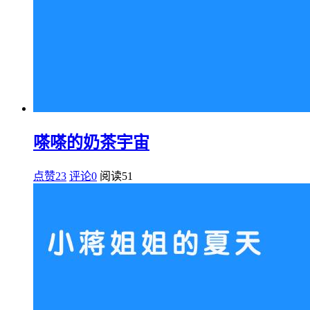
嗏嗏的奶茶宇宙
点赞23
评论0
阅读
51