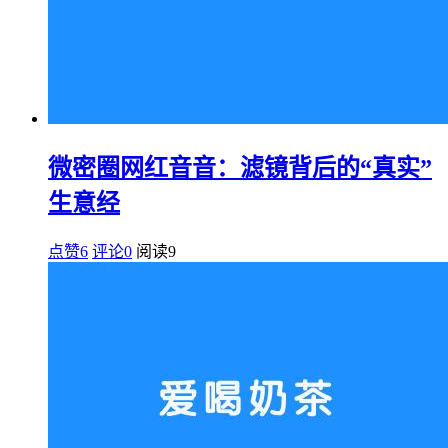
微密圈网红音音：滤镜背后的“真实”
生意经
点赞6
评论0
阅读
9