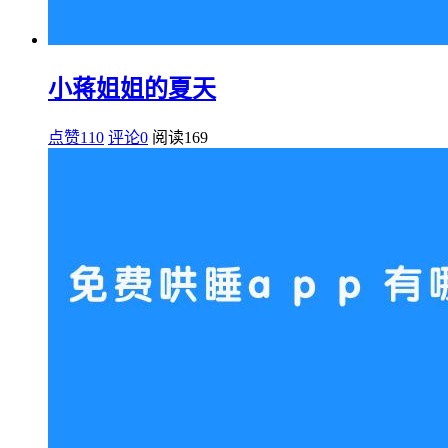
小蒋姐姐的夏天
点赞110
评论0
阅读
169