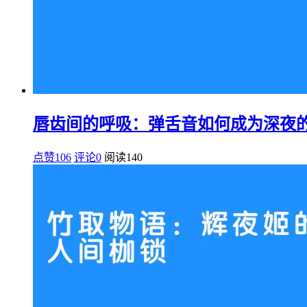
唇齿间的呼吸：弹舌音如何成为深夜
点赞106
评论0
阅读
140