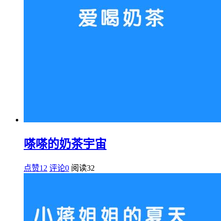
嗏嗏的奶茶宇宙
点赞12
评论0
阅读
32