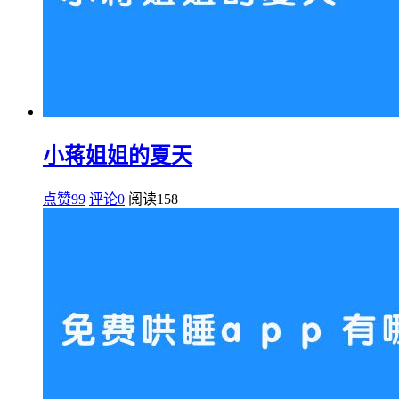
小蒋姐姐的夏天
点赞99
评论0
阅读
158