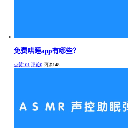
免费哄睡app有哪些？
点赞101
评论0
阅读
148