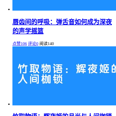
唇齿间的呼吸：弹舌音如何成为深夜
的声学摇篮
点赞106
评论0
阅读
140