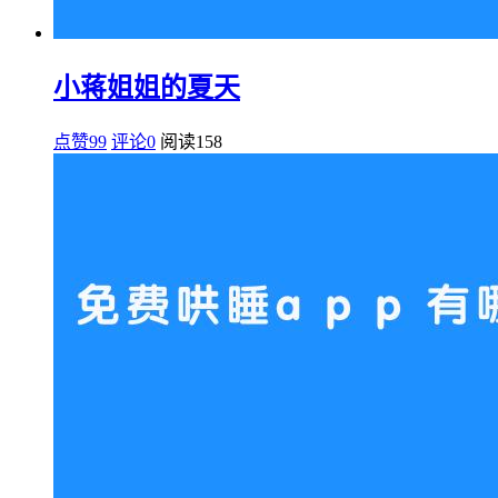
小蒋姐姐的夏天
点赞99
评论0
阅读
158