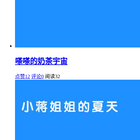
嗏嗏的奶茶宇宙
点赞12
评论0
阅读
32