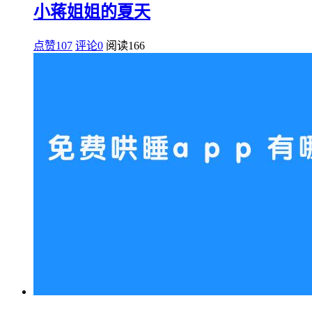
小蒋姐姐的夏天
点赞107
评论0
阅读
166