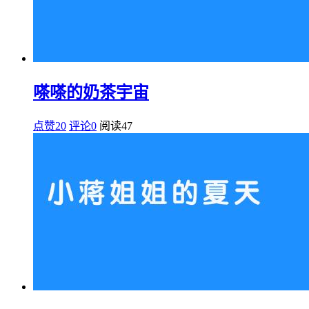
嗏嗏的奶茶宇宙
点赞20
评论0
阅读
47