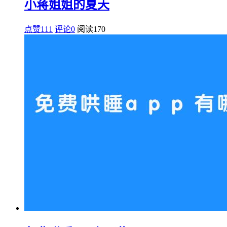
小蒋姐姐的夏天
点赞111
评论0
阅读
170