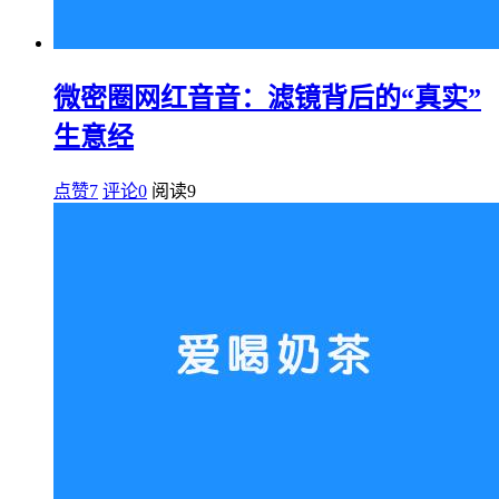
微密圈网红音音：滤镜背后的“真实”
生意经
点赞7
评论0
阅读
9