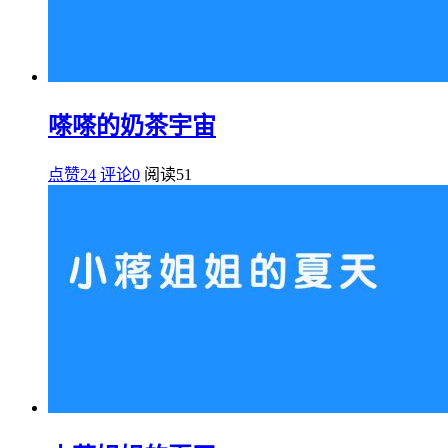
嗏嗏的奶茶宇宙
点赞24
评论0
阅读
51