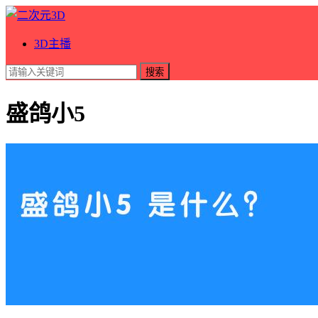
3D主播
搜索
盛鸽小5