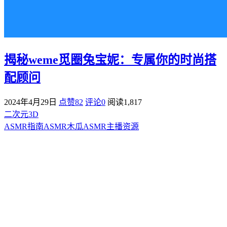
揭秘weme觅圈兔宝妮：专属你的时尚搭
配顾问
2024年4月29日
点赞82
评论0
阅读
1,817
二次元3D
ASMR指南
ASMR
木瓜ASMR
主播资源