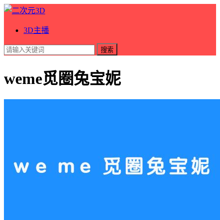
3D主播
搜索
weme觅圈兔宝妮