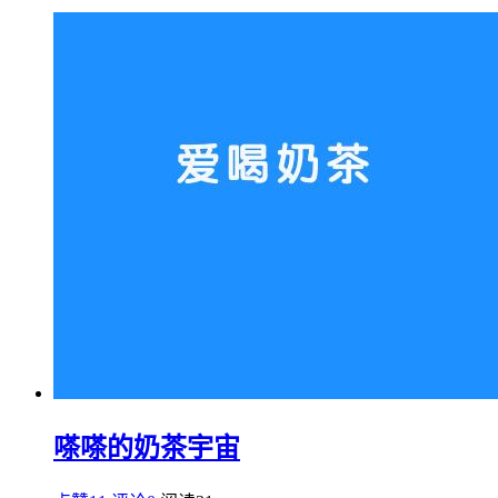
嗏嗏的奶茶宇宙