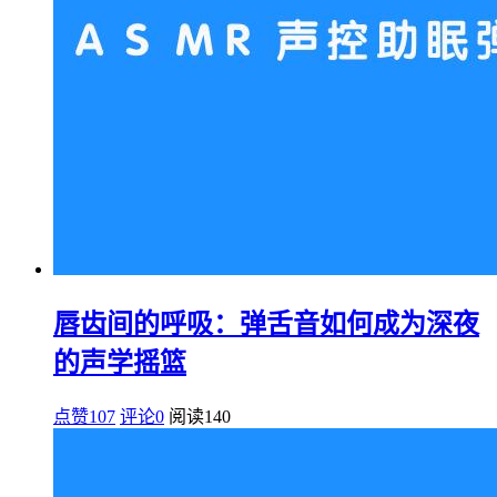
唇齿间的呼吸：弹舌音如何成为深夜
的声学摇篮
点赞107
评论0
阅读
140