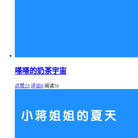
嗏嗏的奶茶宇宙
点赞23
评论0
阅读
51