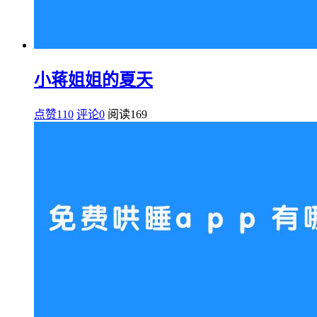
小蒋姐姐的夏天
点赞110
评论0
阅读
169