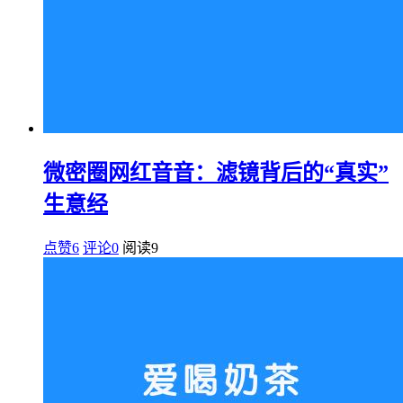
微密圈网红音音：滤镜背后的“真实”
生意经
点赞6
评论0
阅读
9