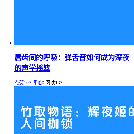
唇齿间的呼吸：弹舌音如何成为深夜
的声学摇篮
点赞107
评论0
阅读
137