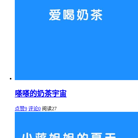
嗏嗏的奶茶宇宙
点赞9
评论0
阅读
27