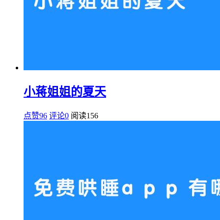
小蒋姐姐的夏天
点赞96
评论0
阅读
156