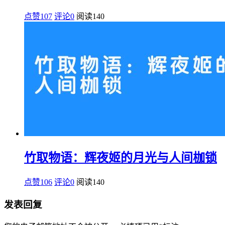
点赞107
评论0
阅读
140
竹取物语：辉夜姬的月光与人间枷锁
点赞106
评论0
阅读
140
发表回复