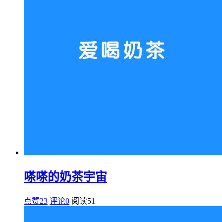
嗏嗏的奶茶宇宙
点赞23
评论0
阅读
51