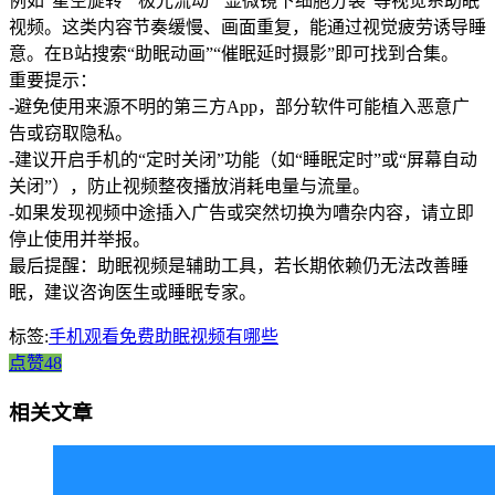
例如“星空旋转”“极光流动”“显微镜下细胞分裂”等视觉系助眠
视频。这类内容节奏缓慢、画面重复，能通过视觉疲劳诱导睡
意。在B站搜索“助眠动画”“催眠延时摄影”即可找到合集。
重要提示：
-避免使用来源不明的第三方App，部分软件可能植入恶意广
告或窃取隐私。
-建议开启手机的“定时关闭”功能（如“睡眠定时”或“屏幕自动
关闭”），防止视频整夜播放消耗电量与流量。
-如果发现视频中途插入广告或突然切换为嘈杂内容，请立即
停止使用并举报。
最后提醒：助眠视频是辅助工具，若长期依赖仍无法改善睡
眠，建议咨询医生或睡眠专家。
标签:
手机观看免费助眠视频有哪些
点赞48
相关文章