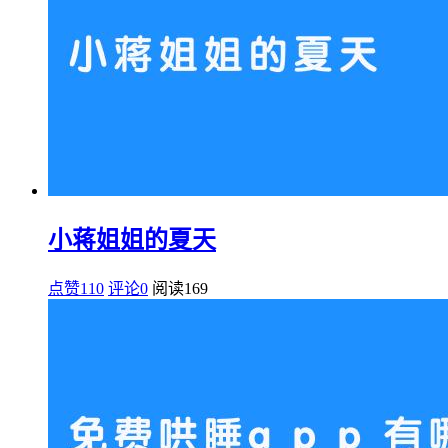
小蒋姐姐的夏天
点赞110
评论0
阅读
169