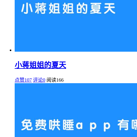
小蒋姐姐的夏天
点赞107
评论0
阅读
166