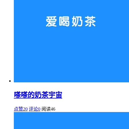
嗏嗏的奶茶宇宙
点赞20
评论0
阅读
46