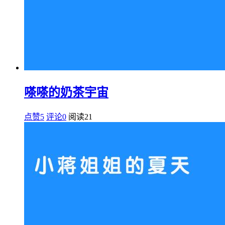
嗏嗏的奶茶宇宙
点赞5
评论0
阅读
21