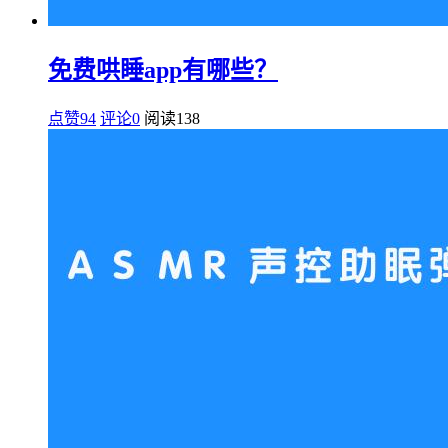
免费哄睡app有哪些？
点赞94
评论0
阅读
138