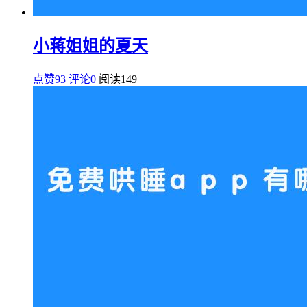
小蒋姐姐的夏天
点赞93
评论0
阅读
149