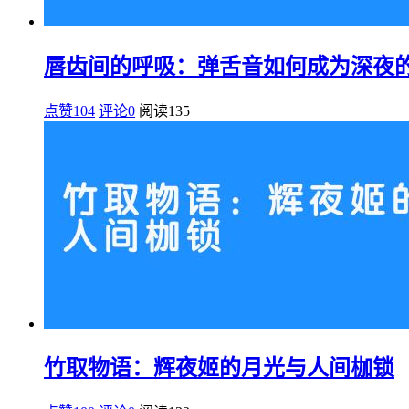
唇齿间的呼吸：弹舌音如何成为深夜
点赞104
评论0
阅读
135
竹取物语：辉夜姬的月光与人间枷锁