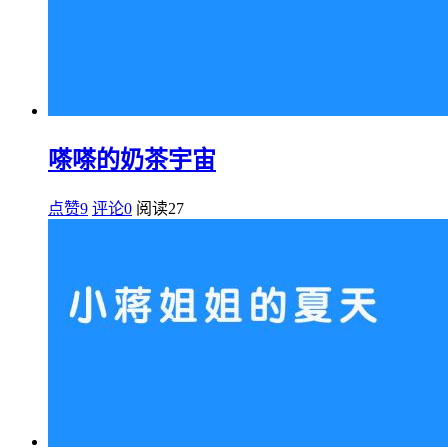
嗏嗏的奶茶宇宙
点赞9
评论0
阅读
27