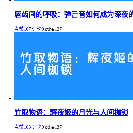
唇齿间的呼吸：弹舌音如何成为深夜
点赞107
评论0
阅读
137
竹取物语：辉夜姬的月光与人间枷锁
点赞103
评论0
阅读
137