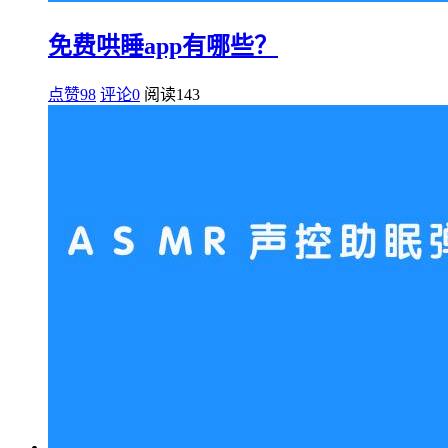
免费哄睡app有哪些？
点赞98
评论0
阅读
143