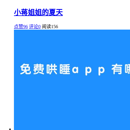
小蒋姐姐的夏天
点赞96
评论0
阅读
156