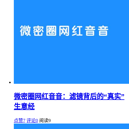
微密圈网红音音：滤镜背后的“真实”
生意经
点赞7
评论0
阅读
9