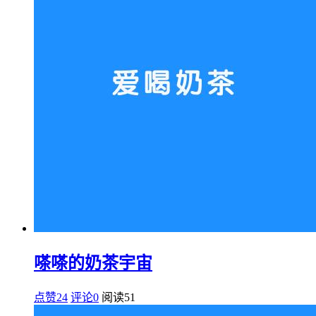
嗏嗏的奶茶宇宙
点赞24
评论0
阅读
51