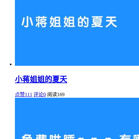
小蒋姐姐的夏天
点赞111
评论0
阅读
169