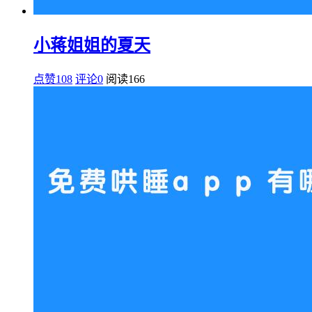
小蒋姐姐的夏天
点赞108
评论0
阅读
166