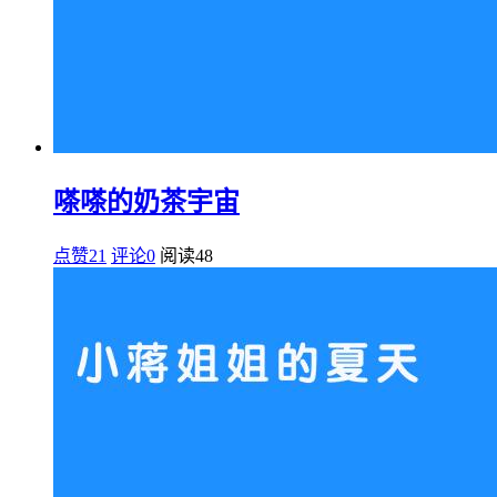
嗏嗏的奶茶宇宙
点赞21
评论0
阅读
48