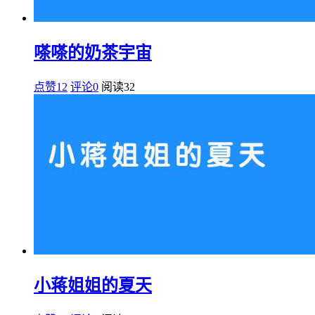
嗏嗏的奶茶宇宙
点赞12
评论0
阅读
32
小蒋姐姐的夏天