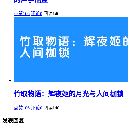
点赞106
评论0
阅读
140
竹取物语：辉夜姬的月光与人间枷锁
点赞106
评论0
阅读
140
发表回复