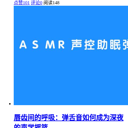
点赞101
评论0
阅读
148
唇齿间的呼吸：弹舌音如何成为深夜
的声学摇篮