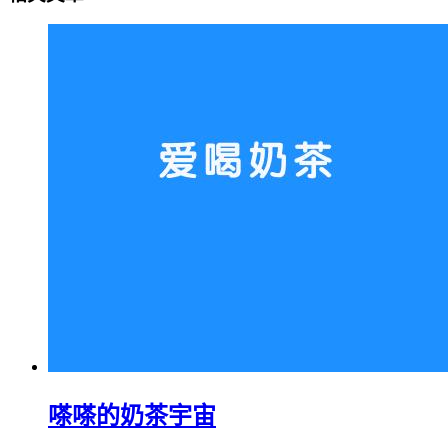
嗏嗏的奶茶宇宙