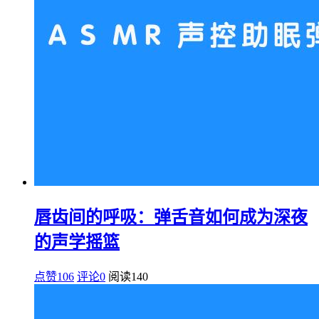
唇齿间的呼吸：弹舌音如何成为深夜
的声学摇篮
点赞106
评论0
阅读
140