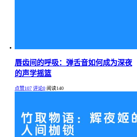
唇齿间的呼吸：弹舌音如何成为深夜
的声学摇篮
点赞107
评论0
阅读
140