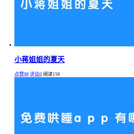
小蒋姐姐的夏天
点赞98
评论0
阅读
158