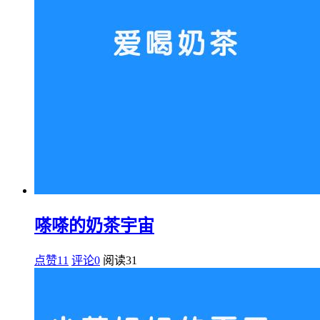
嗏嗏的奶茶宇宙
点赞11
评论0
阅读
31