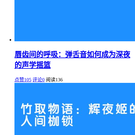
唇齿间的呼吸：弹舌音如何成为深夜
的声学摇篮
点赞105
评论0
阅读
136