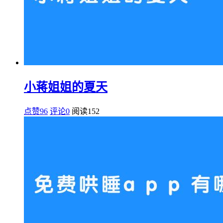
小蒋姐姐的夏天
点赞96
评论0
阅读
152