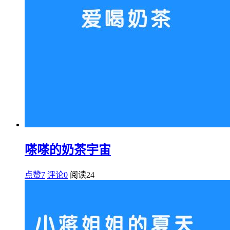
嗏嗏的奶茶宇宙
点赞7
评论0
阅读
24