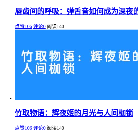
唇齿间的呼吸：弹舌音如何成为深夜
点赞106
评论0
阅读
140
竹取物语：辉夜姬的月光与人间枷锁
点赞106
评论0
阅读
140