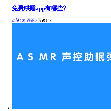
免费哄睡app有哪些？
点赞101
评论0
阅读
148