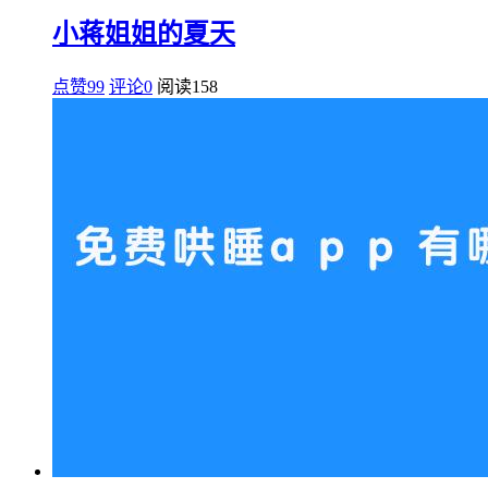
小蒋姐姐的夏天
点赞99
评论0
阅读
158