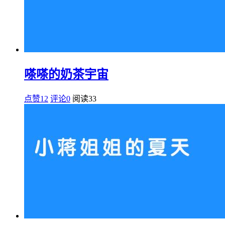
嗏嗏的奶茶宇宙
点赞12
评论0
阅读
33