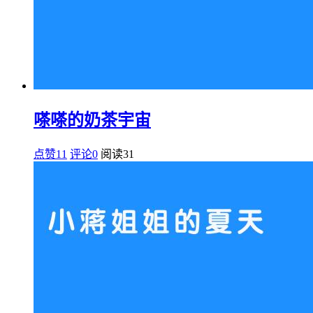
嗏嗏的奶茶宇宙
点赞11
评论0
阅读
31