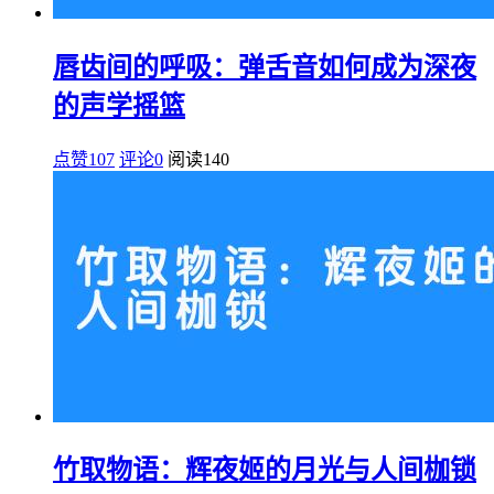
唇齿间的呼吸：弹舌音如何成为深夜
的声学摇篮
点赞107
评论0
阅读
140
竹取物语：辉夜姬的月光与人间枷锁