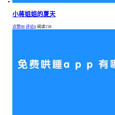
小蒋姐姐的夏天
点赞98
评论0
阅读
158