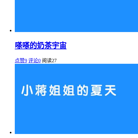
嗏嗏的奶茶宇宙
点赞9
评论0
阅读
27