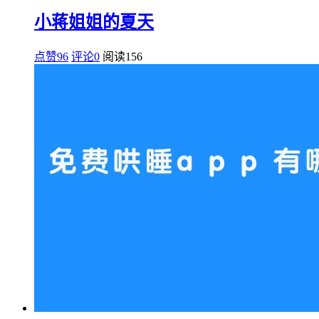
小蒋姐姐的夏天
点赞96
评论0
阅读
156