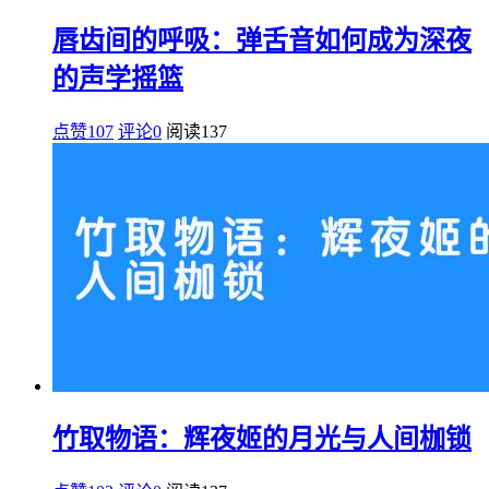
唇齿间的呼吸：弹舌音如何成为深夜
的声学摇篮
点赞107
评论0
阅读
137
竹取物语：辉夜姬的月光与人间枷锁